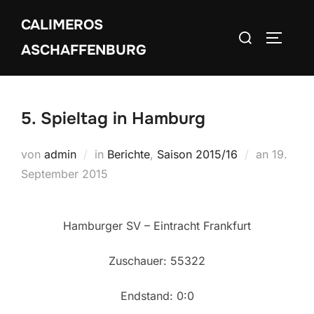
Zum
CALIMEROS
Inhalt
Suchen
SEITEN
springen
ASCHAFFENBURG
nach:
5. Spieltag in Hamburg
Veröffen
von
admin
in
Berichte
,
Saison 2015/16
an
19.
am
September 2015
Hamburger SV – Eintracht Frankfurt
Zuschauer: 55322
Endstand: 0:0