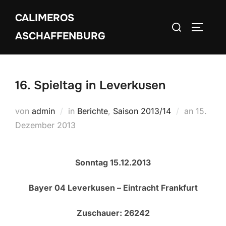
Zum
CALIMEROS
Inhalt
Suchen
SEITEN
springen
ASCHAFFENBURG
nach:
16. Spieltag in Leverkusen
Veröffen
von
admin
in
Berichte
,
Saison 2013/14
an
15.
am
Dezember 2013
Sonntag 15.12.2013
Bayer 04 Leverkusen – Eintracht Frankfurt
Zuschauer: 26242