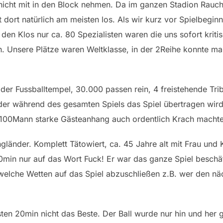
nicht mit in den Block nehmen. Da im ganzen Stadion Rauch
t dort natürlich am meisten los. Als wir kurz vor Spielbegin
 den Klos nur ca. 80 Spezialisten waren die uns sofort kri
. Unsere Plätze waren Weltklasse, in der 2Reihe konnte ma
tt der Fussballtempel, 30.000 passen rein, 4 freistehende Tr
f der während des gesamten Spiels das Spiel übertragen wi
. 1100Mann starke Gästeanhang auch ordentlich Krach machte
gländer. Komplett Tätowiert, ca. 45 Jahre alt mit Frau und 
90min nur auf das Wort Fuck! Er war das ganze Spiel besch
welche Wetten auf das Spiel abzuschließen z.B. wer den nä
sten 20min nicht das Beste. Der Ball wurde nur hin und her