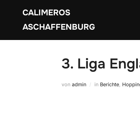
Zum
CALIMEROS
Inhalt
springen
ASCHAFFENBURG
3. Liga Eng
von
admin
in
Berichte
,
Hoppin