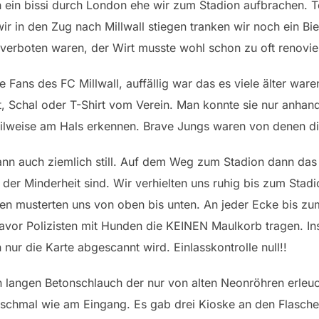
ein bissi durch London ehe wir zum Stadion aufbrachen. T
ir in den Zug nach Millwall stiegen tranken wir noch ein Bie
verboten waren, der Wirt musste wohl schon zu oft renovie
 Fans des FC Millwall, auffällig war das es viele älter war
ot, Schal oder T-Shirt vom Verein. Man konnte sie nur anhand
ilweise am Hals erkennen. Brave Jungs waren von denen die
ann auch ziemlich still. Auf dem Weg zum Stadion dann das g
n der Minderheit sind. Wir verhielten uns ruhig bis zum Sta
efen musterten uns von oben bis unten. An jeder Ecke bis zu
avor Polizisten mit Hunden die KEINEN Maulkorb tragen. In
ur die Karte abgescannt wird. Einlasskontrolle null!!
n langen Betonschlauch der nur von alten Neonröhren erleu
schmal wie am Eingang. Es gab drei Kioske an den Flasche