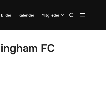
Suchen
Bilder
Kalender
Mitglieder
SEITENLE
nach:
llingham FC