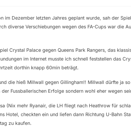
n im Dezember letzten Jahres geplant wurde, sah der Spielp
urch diverse Verschiebungen wegen des FA-Cups war die A
 Spiel Crystal Palace gegen Queens Park Rangers, das klass
ndungen im Internet musste ich schnell feststellen das Cry
ahrtzeit dorthin knapp 60min beträgt.
und die hieß Millwall gegen Gillingham!! Millwall dürfte ja s
 der Fussballerischen Erfolge sondern wohl eher wegen sei
nsa (Nix mehr Ryanair, die LH fliegt nach Heathrow für sch
ns Hotel, checkten ein und liefen dann Richtung U-Bahn Sta
tag zu kaufen.