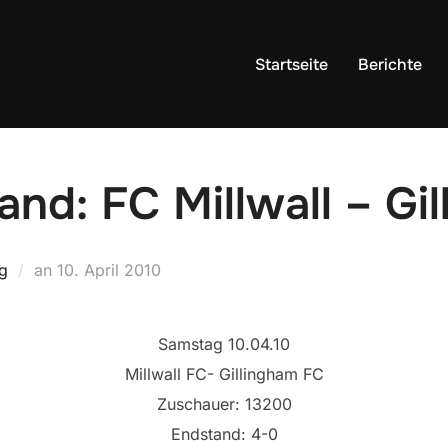
Startseite
Berichte
land: FC Millwall – Gi
Veröffentlicht
g
an
10. April 2010
am
Samstag 10.04.10
Millwall FC- Gillingham FC
Zuschauer: 13200
Endstand: 4-0