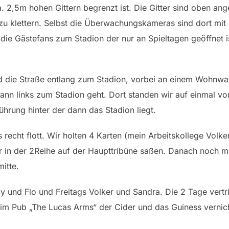
a. 2,5m hohen Gittern begrenzt ist. Die Gitter sind oben an
zu klettern. Selbst die Überwachungskameras sind dort mit
die Gästefans zum Stadion der nur an Spieltagen geöffnet 
nd die Straße entlang zum Stadion, vorbei an einem Wohnw
dann links zum Stadion geht. Dort standen wir auf einmal vo
hrung hinter der dann das Stadion liegt.
recht flott. Wir holten 4 Karten (mein Arbeitskollege Volke
r in der 2Reihe auf der Haupttribüne saßen. Danach noch m
itte.
und Flo und Freitags Volker und Sandra. Die 2 Tage vertr
im Pub „The Lucas Arms“ der Cider und das Guiness vernich