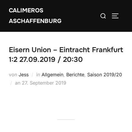
Zum
CALIMEROS
Inhalt
Suchen
SEITEN
springen
ASCHAFFENBURG
nach:
Eisern Union – Eintracht Frankfurt
1:2 27.09.2019 / 20:30
von
Jess
in
Allgemein
,
Berichte
,
Saison 2019/20
Veröffentlicht
an
27. September 2019
am