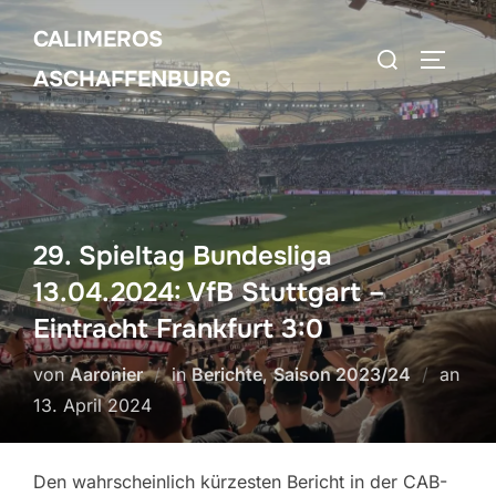
Zum
CALIMEROS
Inhalt
Suchen
SEITEN
springen
ASCHAFFENBURG
nach:
29. Spieltag Bundesliga
13.04.2024: VfB Stuttgart –
Eintracht Frankfurt 3:0
von
Aaronier
in
Berichte
,
Saison 2023/24
an
Veröffentlicht
13. April 2024
am
Den wahrscheinlich kürzesten Bericht in der CAB-