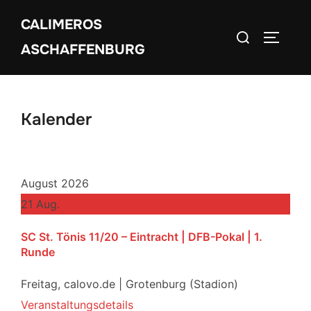
Zum
CALIMEROS
Inhalt
Suchen
SEITEN
springen
ASCHAFFENBURG
nach:
Kalender
August 2026
21
Aug.
SC St. Tönis 11/20 – Eintracht | DFB-Pokal | 1.
Runde
Freitag,
calovo.de | Grotenburg (Stadion)
Veranstaltungsdetails