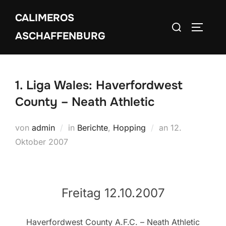
Zum
CALIMEROS
Inhalt
Suchen
SEITEN
springen
ASCHAFFENBURG
nach:
1. Liga Wales: Haverfordwest
County – Neath Athletic
Veröffentlicht
von
admin
in
Berichte
,
Hopping
an
12.
am
Oktober 2007
Freitag 12.10.2007
Haverfordwest County A.F.C. – Neath Athletic