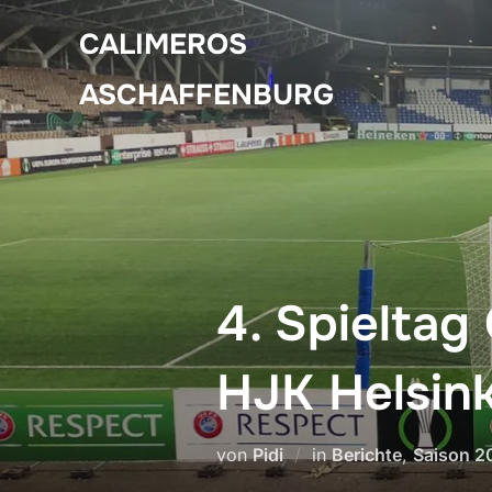
Zum
CALIMEROS
Inhalt
springen
ASCHAFFENBURG
4. Spieltag
HJK Helsink
von
Pidi
in
Berichte
,
Saison 2