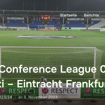
Startseite
Berichte
 Conference League 0
i – Eintracht Frankfur
Veröffentlicht
023/24
an
9. November 2023
am