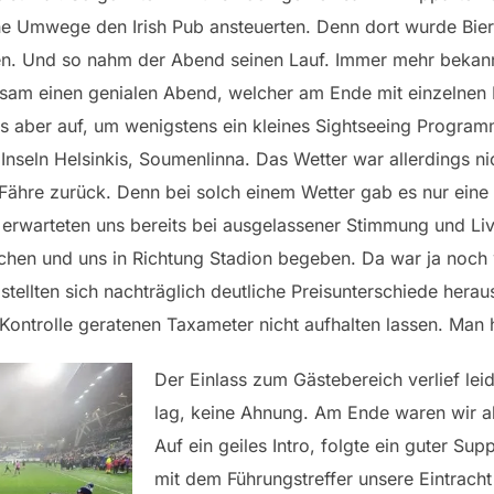
ne Umwege den Irish Pub ansteuerten. Denn dort wurde Bie
tten. Und so nahm der Abend seinen Lauf. Immer mehr beka
sam einen genialen Abend, welcher am Ende mit einzelnen
uns aber auf, um wenigstens ein kleines Sightseeing Progra
Inseln Helsinkis, Soumenlinna. Das Wetter war allerdings ni
Fähre zurück. Denn bei solch einem Wetter gab es nur eine 
 erwarteten uns bereits bei ausgelassener Stimmung und Li
echen und uns in Richtung Stadion begeben. Da war ja noch
 stellten sich nachträglich deutliche Preisunterschiede herau
ontrolle geratenen Taxameter nicht aufhalten lassen. Man ha
Der Einlass zum Gästebereich verlief le
lag, keine Ahnung. Am Ende waren wir abe
Auf ein geiles Intro, folgte ein guter Sup
mit dem Führungstreffer unsere Eintrach