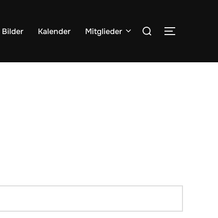
Suchen
Bilder
Kalender
Mitglieder
SEITENLE
nach: