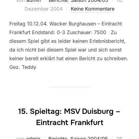
von
admin
Berichte
,
Saison 2004/05
10.
am
Dezember 2004
Keine Kommentare
Freitag 10.12.04. Wacker Burghausen – Eintracht
Frankfurt Endstand: 0-3 Zuschauer: 7500 Zu
diesem Spiel gibt es leider keinen Erlebnisbericht,
da ich nicht bei diesem Spiel war und sich sonst
keiner bereit erklärt hat einen Bericht zu schreiben.
Gez. Teddy
15. Spieltag: MSV Duisburg –
Eintracht Frankfurt
Veröffentl
von
admin
Berichte
,
Saison 2004/05
26.