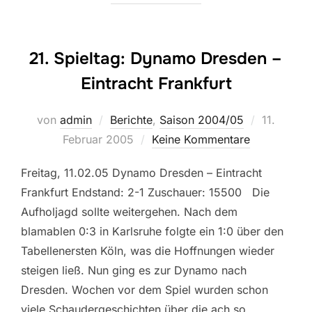
21. Spieltag: Dynamo Dresden –
Eintracht Frankfurt
Veröffentl
von
admin
Berichte
,
Saison 2004/05
11.
am
Februar 2005
Keine Kommentare
Freitag, 11.02.05 Dynamo Dresden – Eintracht
Frankfurt Endstand: 2-1 Zuschauer: 15500 Die
Aufholjagd sollte weitergehen. Nach dem
blamablen 0:3 in Karlsruhe folgte ein 1:0 über den
Tabellenersten Köln, was die Hoffnungen wieder
steigen ließ. Nun ging es zur Dynamo nach
Dresden. Wochen vor dem Spiel wurden schon
viele Schaudergeschichten über die ach so