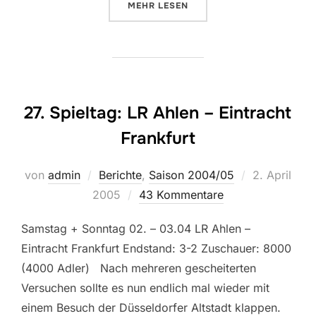
ÜBER „33. SPIELTAG: ENERGIE 
MEHR
LESEN
27. Spieltag: LR Ahlen – Eintracht
Frankfurt
Veröffentlic
von
admin
Berichte
,
Saison 2004/05
2. April
am
2005
43 Kommentare
Samstag + Sonntag 02. – 03.04 LR Ahlen –
Eintracht Frankfurt Endstand: 3-2 Zuschauer: 8000
(4000 Adler) Nach mehreren gescheiterten
Versuchen sollte es nun endlich mal wieder mit
einem Besuch der Düsseldorfer Altstadt klappen.