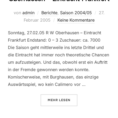
Veröffentl
von
admin
Berichte
,
Saison 2004/05
27.
am
Februar 2005
Keine Kommentare
Sonntag, 27.02.05 R W Oberhausen – Eintracht
Frankfurt Endstand: 0 – 3 Zuschauer: ca. 7000
Die Saison geht mittlerweile ins letzte Drittel und
die Eintracht hat immer noch theoretische Chancen
um aufzusteigen. Und das, obwohl erst ein Auftritt
in der Fremde gewonnen werden konnte.
Komischerweise, mit Burghausen, das einzige
Auswärtsspiel, wo kein Calimero vor …
ÜBER „23. SPIELTAG: ROT WEIS
MEHR
LESEN