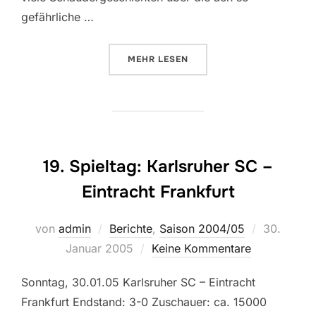
gefährliche …
ÜBER „21. SPIELTAG: DYNAMO D
MEHR
LESEN
19. Spieltag: Karlsruher SC –
Eintracht Frankfurt
Veröffentl
von
admin
Berichte
,
Saison 2004/05
30.
am
Januar 2005
Keine Kommentare
Sonntag, 30.01.05 Karlsruher SC – Eintracht
Frankfurt Endstand: 3-0 Zuschauer: ca. 15000