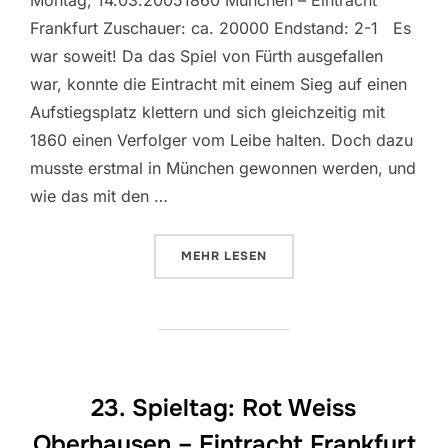
Montag, 14.03.20051860 München – Eintracht
Frankfurt Zuschauer: ca. 20000 Endstand: 2-1 Es
war soweit! Da das Spiel von Fürth ausgefallen
war, konnte die Eintracht mit einem Sieg auf einen
Aufstiegsplatz klettern und sich gleichzeitig mit
1860 einen Verfolger vom Leibe halten. Doch dazu
musste erstmal in München gewonnen werden, und
wie das mit den …
ÜBER „25. SPIELTAG: TSV 1860
MEHR
LESEN
23. Spieltag: Rot Weiss
Oberhausen – Eintracht Frankfurt