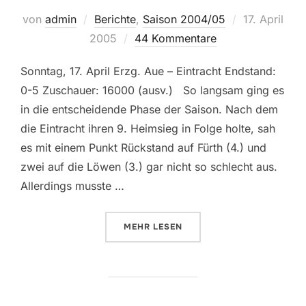
Veröffentlich
von
admin
Berichte
,
Saison 2004/05
17. April
am
2005
44 Kommentare
Sonntag, 17. April Erzg. Aue – Eintracht Endstand:
0-5 Zuschauer: 16000 (ausv.) So langsam ging es
in die entscheidende Phase der Saison. Nach dem
die Eintracht ihren 9. Heimsieg in Folge holte, sah
es mit einem Punkt Rückstand auf Fürth (4.) und
zwei auf die Löwen (3.) gar nicht so schlecht aus.
Allerdings musste …
ÜBER „29. SPIELTAG: ERZGEBIR
MEHR
LESEN