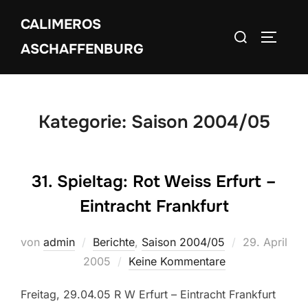
Zum
CALIMEROS
Inhalt
Suchen
SEITEN
springen
ASCHAFFENBURG
nach:
Kategorie:
Saison 2004/05
31. Spieltag: Rot Weiss Erfurt –
Eintracht Frankfurt
Veröffentlich
von
admin
Berichte
,
Saison 2004/05
29. April
am
2005
Keine Kommentare
Freitag, 29.04.05 R W Erfurt – Eintracht Frankfurt