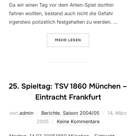
Da wir einen Tag vor dem Ahlen-Spiel dorthin
fahren wollten, bestand auch nicht die Gefahr
irgendwo polizeilich festgehalten zu werden. …
ÜBER „27. SPIELTAG: LR AHLEN 
MEHR
LESEN
25. Spieltag: TSV 1860 München –
Eintracht Frankfurt
Veröffentlich
von
admin
Berichte
,
Saison 2004/05
14. März
am
2005
Keine Kommentare