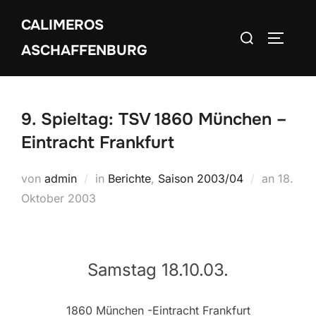
Zum
CALIMEROS
Inhalt
Suchen
SEITEN
springen
ASCHAFFENBURG
nach:
9. Spieltag: TSV 1860 München –
Eintracht Frankfurt
Veröffe
von
admin
in
Berichte
,
Saison 2003/04
an
18.
am
Oktober 2003
Samstag 18.10.03.
1860 München -Eintracht Frankfurt