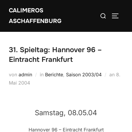
Zum
CALIMEROS
Inhalt
Suchen
SEITEN
springen
ASCHAFFENBURG
nach:
31. Spieltag: Hannover 96 –
Eintracht Frankfurt
Veröffe
von
admin
in
Berichte
,
Saison 2003/04
an
8.
am
Mai 2004
Samstag, 08.05.04
Hannover 96 – Eintracht Frankfurt