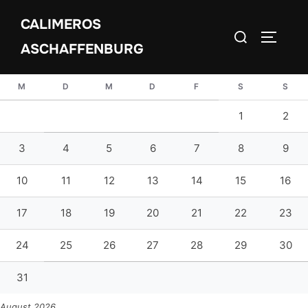
Zum
CALIMEROS
Inhalt
Suchen
SEITEN
springen
ASCHAFFENBURG
nach:
M
D
M
D
F
S
S
1
2
3
4
5
6
7
8
9
10
11
12
13
14
15
16
17
18
19
20
21
22
23
24
25
26
27
28
29
30
31
August 2026