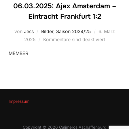
06.03.2025: Ajax Amsterdam –
Eintracht Frankfurt 1:2
Veröffentlicht
von
Jess
Bilder
,
Saison 2024/25
6. März
am
2025
Kommentare sind deaktiviert
MEMBER
Impressum
Copyright © 2026 Calimeros Aschaffenburg