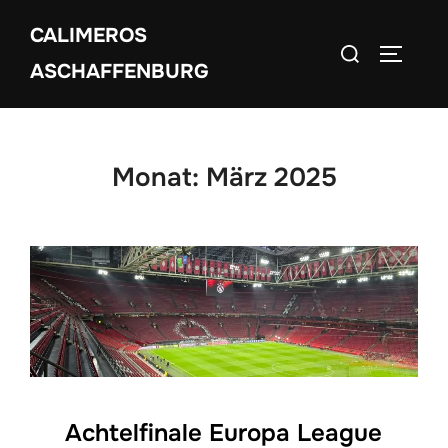
Zum
CALIMEROS
Inhalt
Suchen
SEITEN
springen
ASCHAFFENBURG
nach:
Monat:
März 2025
Achtelfinale Europa League