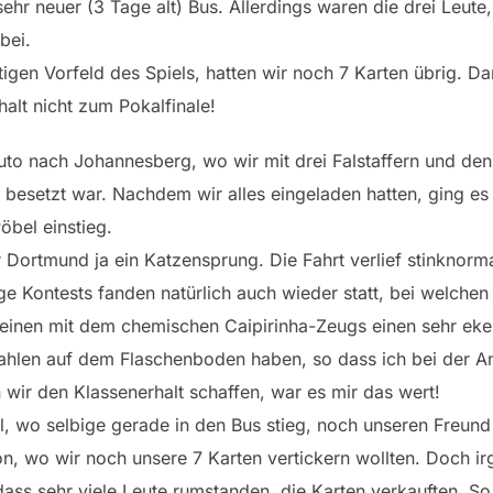
ehr neuer (3 Tage alt) Bus. Allerdings waren die drei Leut
bei.
gen Vorfeld des Spiels, hatten wir noch 7 Karten übrig. Dan
alt nicht zum Pokalfinale!
uto nach Johannesberg, wo wir mit drei Falstaffern und de
 besetzt war. Nachdem wir alles eingeladen hatten, ging e
öbel einstieg.
r Dortmund ja ein Katzensprung. Die Fahrt verlief stinknor
ge Kontests fanden natürlich auch wieder statt, bei welchen
einen mit dem chemischen Caipirinha-Zeugs einen sehr eke
ahlen auf dem Flaschenboden haben, so dass ich bei der A
wir den Klassenerhalt schaffen, war es mir das wert!
 wo selbige gerade in den Bus stieg, noch unseren Freund 
n, wo wir noch unsere 7 Karten vertickern wollten. Doch ir
ass sehr viele Leute rumstanden, die Karten verkauften. So 