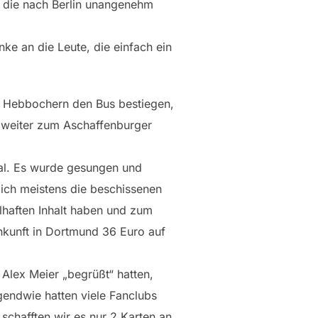
e, die nach Berlin unangenehm
ke an die Leute, die einfach ein
n Hebbochern den Bus bestiegen,
s weiter zum Aschaffenburger
mal. Es wurde gesungen und
 ich meistens die beschissenen
lhaften Inhalt haben und zum
nkunft in Dortmund 36 Euro auf
Alex Meier „begrüßt“ hatten,
gendwie hatten viele Fanclubs
schafften wir es nur 2 Karten an