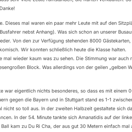
 Danke!
e. Dieses mal waren ein paar mehr Leute mit auf den Sitzplä
r Busfahrer nebst Anhang). Was sich schon an unserer Busa
ieder. Von den zur Verfügung stehenden 8000 Gästekarten, 
misch. Wir konnten schließlich heute die Klasse halten.
e mal wieder kaum was zu sehen. Die Stimmung war auch nic
esengroßen Block. Was allerdings von der geilen „gelben W
fte war eigentlich nichts besonderes, so dass es mit einem 
auern gegen die Bayern und in Stuttgart stand es 1-1 zwisc
nicht so toll aus. In der zweiten Halbzeit gestaltete sich d
en. In der 54. Minute tankte sich Amanatidis auf der link
 Ball kam zu Du Ri Cha, der aus gut 30 Metern einfach mal