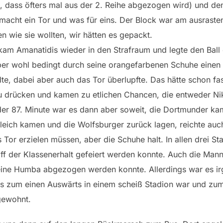
n, dass öfters mal aus der 2. Reihe abgezogen wird) und den
i macht ein Tor und was für eins. Der Block war am ausraste
n wie sie wollten, wir hätten es gepackt.
am Amanatidis wieder in den Strafraum und legte den Ball 
er wohl bedingt durch seine orangefarbenen Schuhe einen 
e, dabei aber auch das Tor überlupfte. Das hätte schon fa
drücken und kamen zu etlichen Chancen, die entweder Niko
er 87. Minute war es dann aber soweit, die Dortmunder ka
leich kamen und die Wolfsburger zurück lagen, reichte auch
Tor erzielen müssen, aber die Schuhe halt. In allen drei St
ff der Klassenerhalt gefeiert werden konnte. Auch die Mann
eine Humba abgezogen werden konnte. Allerdings war es irg
s zum einen Auswärts in einem scheiß Stadion war und zum 
 gewohnt.