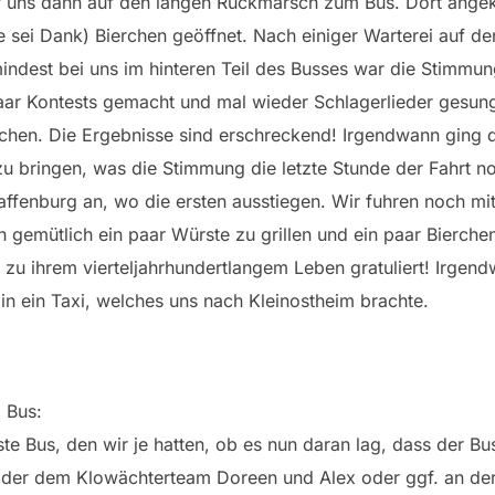
r uns dann auf den langen Rückmarsch zum Bus. Dort ang
e sei Dank) Bierchen geöffnet. Nach einiger Warterei auf d
ndest bei uns im hinteren Teil des Busses war die Stimmun
aar Kontests gemacht und mal wieder Schlagerlieder gesu
achen. Die Ergebnisse sind erschreckend! Irgendwann ging 
u bringen, was die Stimmung die letzte Stunde der Fahrt n
affenburg an, wo die ersten ausstiegen. Wir fuhren noch m
emütlich ein paar Würste zu grillen und ein paar Bierchen
 zu ihrem vierteljahrhundertlangem Leben gratuliert! Irge
 in ein Taxi, welches uns nach Kleinostheim brachte.
 Bus:
te Bus, den wir je hatten, ob es nun daran lag, dass der Bu
oder dem Klowächterteam Doreen und Alex oder ggf. an der 