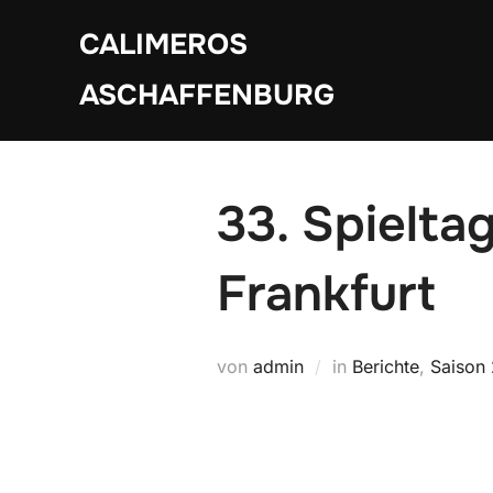
Zum
CALIMEROS
Inhalt
springen
ASCHAFFENBURG
33. Spielta
Frankfurt
von
admin
in
Berichte
,
Saison