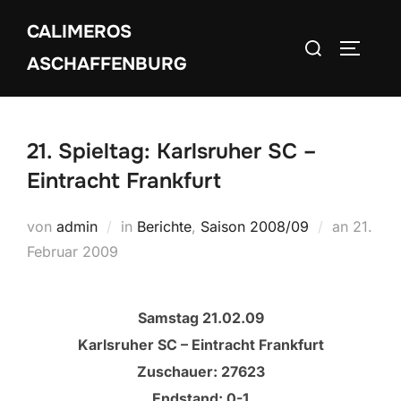
Zum
CALIMEROS
Inhalt
Suchen
SEITEN
springen
ASCHAFFENBURG
nach:
21. Spieltag: Karlsruher SC –
Eintracht Frankfurt
Veröffe
von
admin
in
Berichte
,
Saison 2008/09
an
21.
am
Februar 2009
Samstag 21.02.09
Karlsruher SC – Eintracht Frankfurt
Zuschauer: 27623
Endstand: 0-1