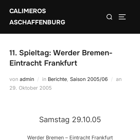
Zum
CALIMEROS
Inhalt
Suchen
SEITEN
springen
ASCHAFFENBURG
nach:
11. Spieltag: Werder Bremen-
Eintracht Frankfurt
Veröffen
von
admin
in
Berichte
,
Saison 2005/06
an
am
29. Oktober 2005
Samstag 29.10.05
Werder Bremen – Eintracht Frankfurt