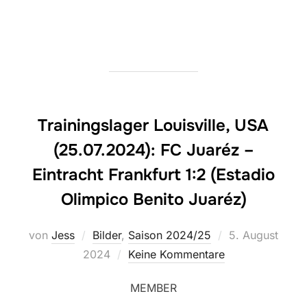
Trainingslager Louisville, USA
(25.07.2024): FC Juaréz –
Eintracht Frankfurt 1:2 (Estadio
Olimpico Benito Juaréz)
Veröffentlicht
von
Jess
Bilder
,
Saison 2024/25
5. August
am
2024
Keine Kommentare
MEMBER