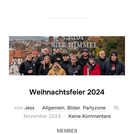
Weihnachtsfeier 2024
Veröffent
von
Jess
Allgemein
,
Bilder
,
Partyzone
16.
am
November 2024
Keine Kommentare
MEMBER