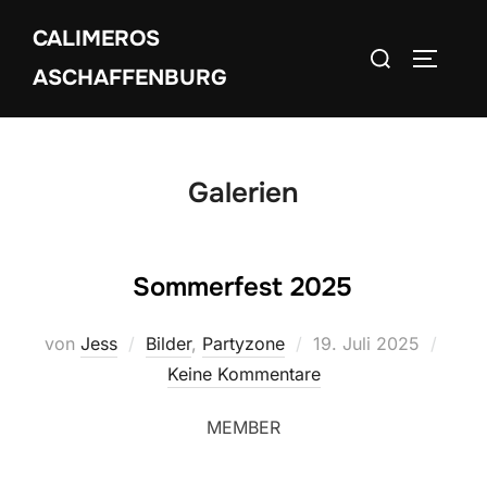
Zum
CALIMEROS
Inhalt
Suchen
SEITEN
springen
ASCHAFFENBURG
nach:
Galerien
Sommerfest 2025
Veröffentlicht
von
Jess
Bilder
,
Partyzone
19. Juli 2025
am
Keine Kommentare
MEMBER