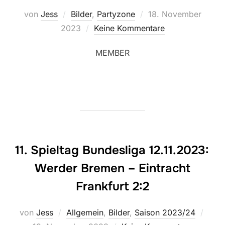
Veröffentlicht
von
Jess
Bilder
,
Partyzone
18. November
am
2023
Keine Kommentare
MEMBER
11. Spieltag Bundesliga 12.11.2023:
Werder Bremen – Eintracht
Frankfurt 2:2
Veröf
von
Jess
Allgemein
,
Bilder
,
Saison 2023/24