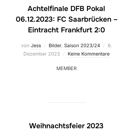
Achtelfinale DFB Pokal
06.12.2023: FC Saarbrücken –
Eintracht Frankfurt 2:0
Veröffentlic
von
Jess
Bilder
,
Saison 2023/24
6.
am
Dezember 2023
Keine Kommentare
MEMBER
Weihnachtsfeier 2023