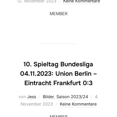
am
12. November 2023
Keine Kommentare
MEMBER
10. Spieltag Bundesliga
04.11.2023: Union Berlin –
Eintracht Frankfurt 0:3
Veröffentlic
von
Jess
Bilder
,
Saison 2023/24
4.
am
November 2023
Keine Kommentare
MEMBER