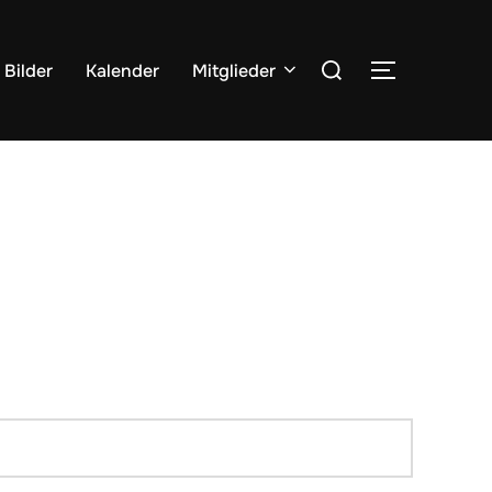
Suchen
Bilder
Kalender
Mitglieder
SEITENLE
nach: