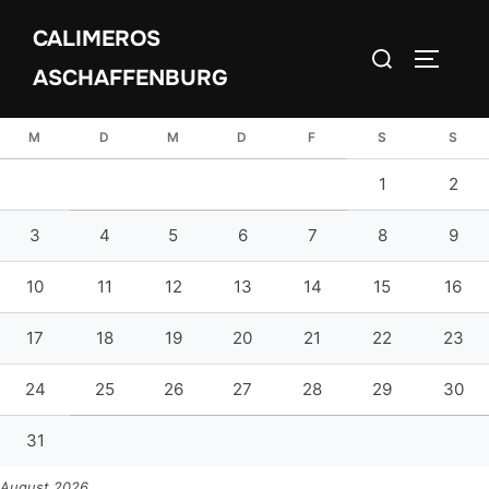
Zum
CALIMEROS
Inhalt
Suchen
SEITEN
springen
ASCHAFFENBURG
nach:
M
D
M
D
F
S
S
1
2
3
4
5
6
7
8
9
10
11
12
13
14
15
16
17
18
19
20
21
22
23
24
25
26
27
28
29
30
31
August 2026