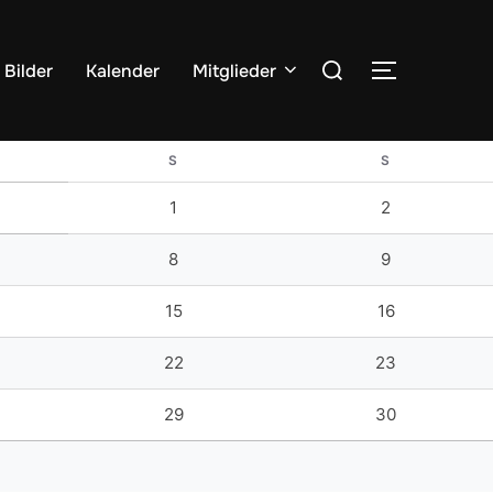
Suchen
Bilder
Kalender
Mitglieder
SEITENLE
nach:
S
S
1
2
8
9
15
16
22
23
29
30