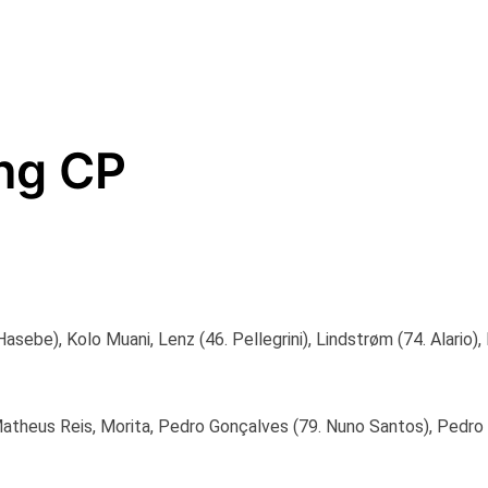
ing CP
asebe), Kolo Muani, Lenz (46. Pellegrini), Lindstrøm (74. Alario)
atheus Reis, Morita, Pedro Gonçalves (79. Nuno Santos), Pedro Po