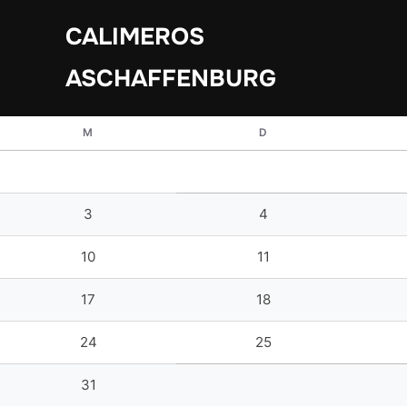
Zum
CALIMEROS
Inhalt
springen
ASCHAFFENBURG
M
D
3
4
10
11
17
18
24
25
31