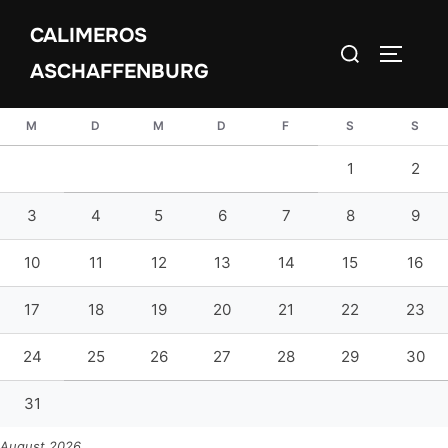
Zum
CALIMEROS
Inhalt
Suchen
SEITEN
springen
ASCHAFFENBURG
nach:
M
D
M
D
F
S
S
1
2
3
4
5
6
7
8
9
10
11
12
13
14
15
16
17
18
19
20
21
22
23
24
25
26
27
28
29
30
31
August 2026