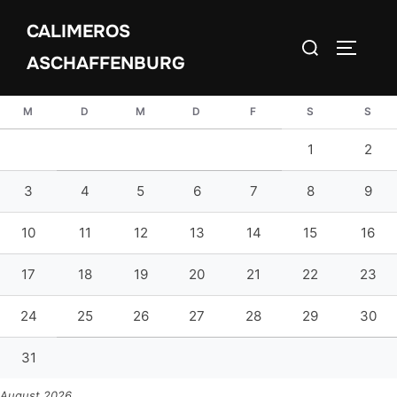
Zum
CALIMEROS
Inhalt
Suchen
SEITEN
springen
ASCHAFFENBURG
nach:
M
D
M
D
F
S
S
1
2
3
4
5
6
7
8
9
10
11
12
13
14
15
16
17
18
19
20
21
22
23
24
25
26
27
28
29
30
31
August 2026