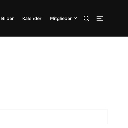
Suchen
Bilder
Kalender
Mitglieder
SEITENLE
nach: