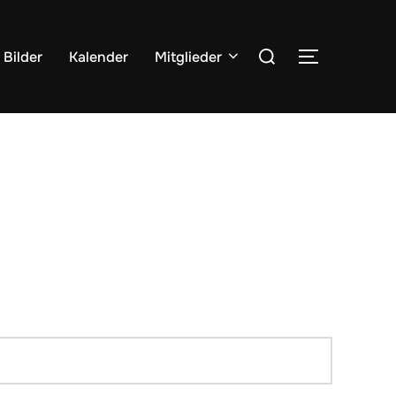
Suchen
Bilder
Kalender
Mitglieder
SEITENLE
nach: