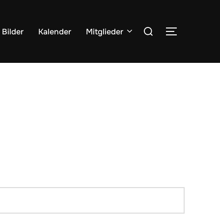
Suchen
Bilder
Kalender
Mitglieder
SEITENLE
nach: