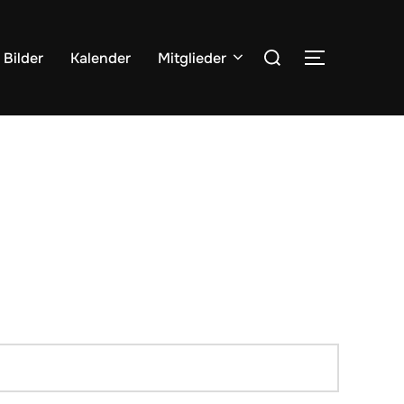
Suchen
Bilder
Kalender
Mitglieder
SEITENLE
nach: